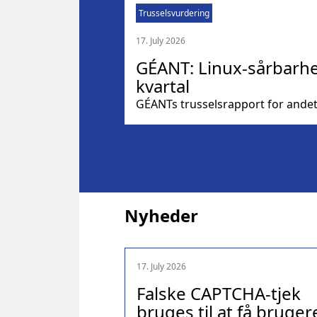
Trusselsvurdering
17. July 2026
GÉANT: Linux-sårbarhed
kvartal
GÉANTs trusselsrapport for andet 
Nyheder
17. July 2026
Falske CAPTCHA-tjek
bruges til at få bruger