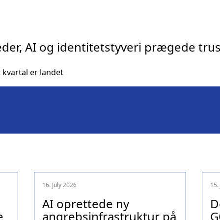
er, AI og identitetstyveri prægede truss
kvartal er landet
16. July 2026
15.
AI oprettede ny
D
e
angrebsinfrastruktur på
G