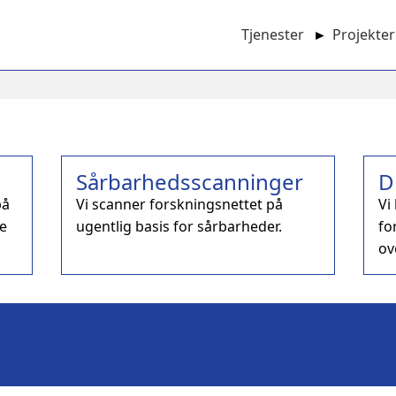
Tjenester
►
Projekter
Main
navigation
Sårbarhedsscanninger
D
på
Vi scanner forskningsnettet på
Vi
re
ugentlig basis for sårbarheder.
fo
ov