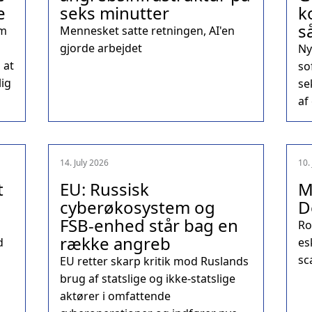
e
seks minutter
k
s
om
Mennesket satte retningen, AI'en
gjorde arbejdet
Ny
 at
so
lig
se
af
14. July 2026
10.
t
EU: Russisk
M
cyberøkosystem og
D
FSB-enhed står bag en
Ro
række angreb
d
es
sc
EU retter skarp kritik mod Ruslands
brug af statslige og ikke-statslige
aktører i omfattende