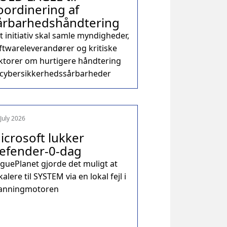
oordinering af
årbarhedshåndtering
t initiativ skal samle myndigheder,
ftwareleverandører og kritiske
ktorer om hurtigere håndtering
 cybersikkerhedssårbarheder
 July 2026
icrosoft lukker
efender‑0‑dag
guePlanet gjorde det muligt at
kalere til SYSTEM via en lokal fejl i
anningmotoren