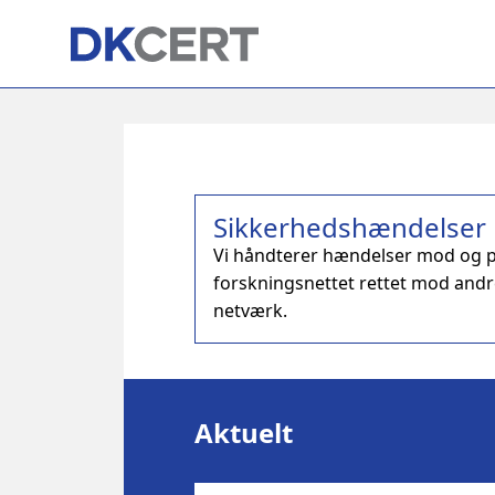
Skip
to
main
content
Sikkerhedshændelser
Vi håndterer hændelser mod og 
forskningsnettet rettet mod and
netværk.
Aktuelt