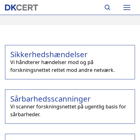
Skip
Main
to
navigation
main
content
Sikkerhedshændelser
Vi håndterer hændelser mod og på
forskningsnettet rettet mod andre netværk.
Sårbarhedsscanninger
Vi scanner forskningsnettet på ugentlig basis for
sårbarheder.