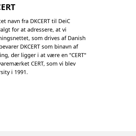
CERT
tet navn fra DKCERT til DeiC
lgt for at adressere, at vi
ningsnettet, som drives af Danish
i bevarer DKCERT som binavn af
ing, der ligger i at være en "CERT"
 varemærket CERT, som vi blev
sity i 1991.