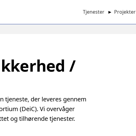
Tjenester
►
Projekter
Main
navigation
ikkerhed /
n tjeneste, der leveres gennem
ortium (DeiC). Vi overvåger
et og tilhørende tjenester.