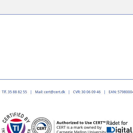
Tlf. 35 88 82 55
Mail: cert@cert.dk
CVR: 30 06 09 46
EAN: 5798000