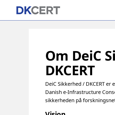
Skip
to
main
content
Om DeiC S
DKCERT
DeiC Sikkerhed / DKCERT er e
Danish e-Infrastructure Cons
sikkerheden på forskningsnett
Vision