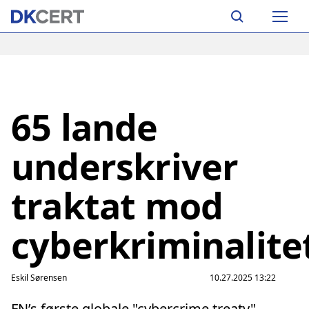
Skip
Main
to
navigation
main
content
65 lande
underskriver
traktat mod
cyberkriminalite
Eskil Sørensen
10.27.2025 13:22
FN’s første globale "cybercrime treaty"