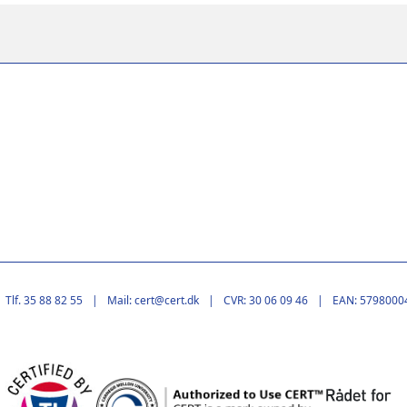
Tlf. 35 88 82 55
Mail: cert@cert.dk
CVR: 30 06 09 46
EAN: 5798000