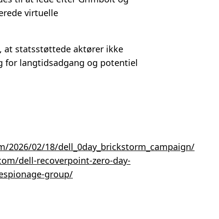
rede virtuelle
at statsstøttede aktører ikke
ig for langtidsadgang og potentiel
om/2026/02/18/dell_0day_brickstorm_campaign/
om/dell-recoverpoint-zero-day-
respionage-group/