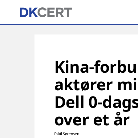
Skip
to
main
content
Kina-forb
aktører m
Dell 0-dag
over et år
Eskil Sørensen