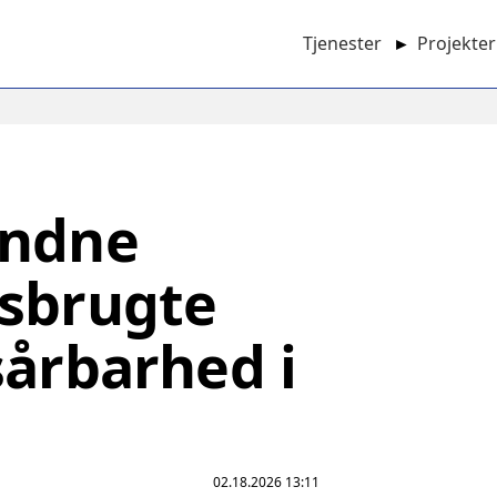
Tjenester
►
Projekter
Main
navigation
undne
isbrugte
sårbarhed i
02.18.2026 13:11