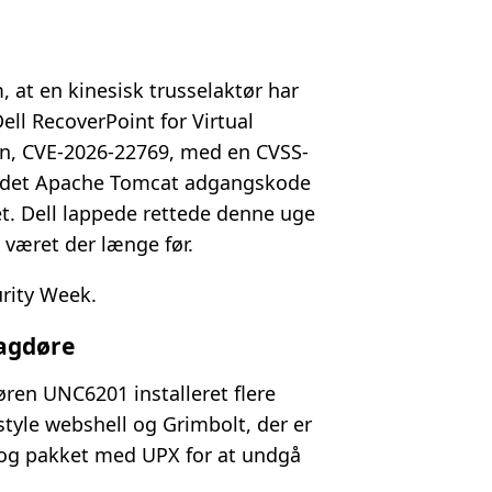
at en kinesisk trusselaktør har
Dell RecoverPoint for Virtual
en, CVE-2026-22769, med en CVSS-
kodet Apache Tomcat adgangskode
et. Dell lappede rettede denne uge
 været der længe før.
urity Week.
agdøre
øren UNC6201 installeret flere
style webshell og Grimbolt, der er
 og pakket med UPX for at undgå