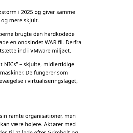
ckstorm i 2025 og giver samme
 og mere skjult.
riberne brugte den hardkodede
ade en ondsindet WAR fil. Derfra
tsætte ind i VMware miljøet.
 NICs” – skjulte, midlertidige
i-maskiner. De fungerer som
evægelse i virtualiseringslaget,
usin ramte organisationer, men
l kan være højere. Aktører med
des til at lede efter Grimbolt og