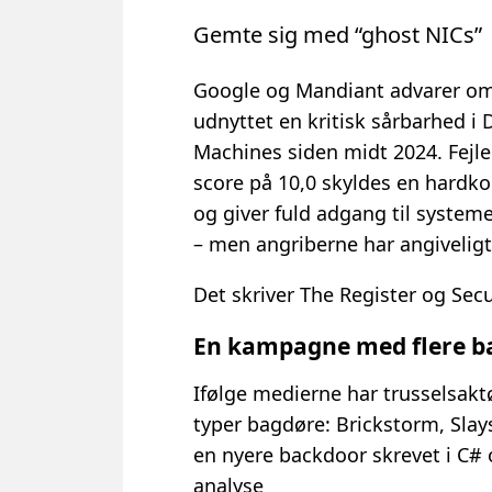
Gemte sig med “ghost NICs”
Google og Mandiant advarer om, 
udnyttet en kritisk sårbarhed i 
Machines siden midt 2024. Fejl
score på 10,0 skyldes en hard
og giver fuld adgang til system
– men angriberne har angiveligt
Det skriver The Register og Sec
En kampagne med flere b
Ifølge medierne har trusselsakt
typer bagdøre: Brickstorm, Slay
en nyere backdoor skrevet i C#
analyse