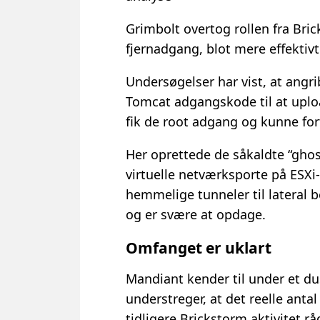
Grimbolt overtog rollen fra Bri
fjernadgang, blot mere effektivt
Undersøgelser har vist, at ang
Tomcat adgangskode til at uplo
fik de root adgang og kunne for
Her oprettede de såkaldte “ghost
virtuelle netværksporte på ESX
hemmelige tunneler til lateral b
og er svære at opdage.
Omfanget er uklart
Mandiant kender til under et d
understreger, at det reelle anta
tidligere Brickstorm aktivitet rå