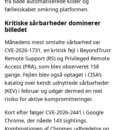
fra både automatiserede kilder og
fællesskabet omkring platformen.
Kritiske sårbarheder dominerer
billedet
Månedens mest omtalte sårbarhed var
CVE‑2026‑1731, en kritisk fejl i BeyondTrust
Remote Support (RS) og Privileged Remote
Access (PRA), som blev observeret 158
gange. Fejlen blev også optaget i CISA’s
katalog over kendt udnyttede sårbarheder
(KEV) i februar og udgør dermed en reel
risiko for aktive kompromitteringer.
Kort efter følger CVE‑2026‑2441 i Google
Chrome, der nåede 143 sightings.
Kombinationen af Chromes udbredelse og