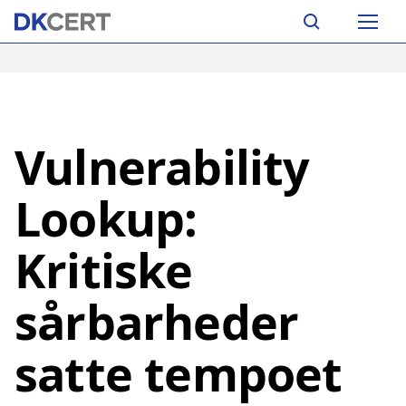
Skip
Main
to
navigation
main
content
Vulnerability
Lookup:
Kritiske
sårbarheder
satte tempoet