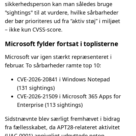
sikkerhedsperson kan man således bruge
"sightings" til at vurdere, hvilke sårbarheder
der bør prioriteres ud fra “aktiv støj” i miljøet
– ikke kun CVSS‑score.
Microsoft fylder fortsat i toplisterne
Microsoft var igen stærkt repræsenteret i
februar. To sårbarheder ramte top 10:
CVE‑2026‑20841 i Windows Notepad
(131 sightings)
CVE‑2026‑21509 i Microsoft 365 Apps for
Enterprise (113 sightings)
Sidstnævnte blev særligt fremhævet i bidrag
fra fællesskabet, da APT28‑relateret aktivitet
(UAC‑0001) angiveligt udnyttede netop