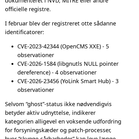
dokumenteret i NVD, MITRE eller andre
officielle registre.
I februar blev der registreret otte sådanne
identificatorer:
CVE‑2023‑42344 (OpenCMS XXE) - 5
observationer
CVE‑2026‑1584 (libgnutls NULL pointer
dereference) - 4 observationer
CVE‑2026‑23456 (YoLink Smart Hub) - 3
observationer
Selvom “ghost”-status ikke nødvendigvis
betyder aktiv udnyttelse, indikerer
kategorien alligevel en voksende udfordring
for forsyningskæder og patch‑processer,
hvor “skygge‑sårbarheder” kan leve længe