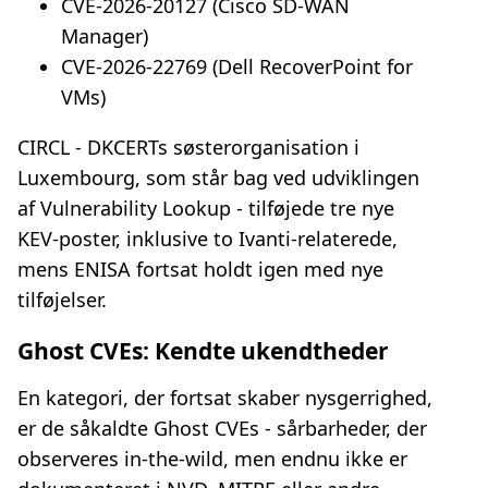
CVE‑2026‑20127 (Cisco SD‑WAN
Manager)
CVE‑2026‑22769 (Dell RecoverPoint for
VMs)
CIRCL - DKCERTs søsterorganisation i
Luxembourg, som står bag ved udviklingen
af Vulnerability Lookup - tilføjede tre nye
KEV‑poster, inklusive to Ivanti‑relaterede,
mens ENISA fortsat holdt igen med nye
tilføjelser.
Ghost CVEs: Kendte ukendtheder
En kategori, der fortsat skaber nysgerrighed,
er de såkaldte Ghost CVEs - sårbarheder, der
observeres in-the-wild, men endnu ikke er