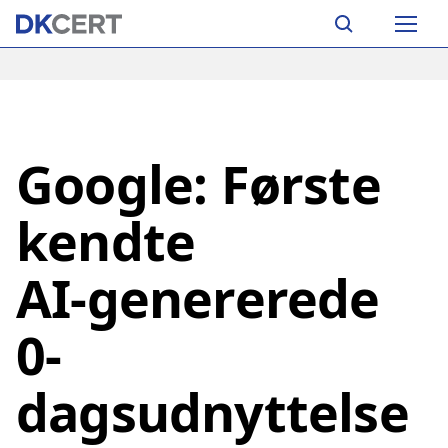
Skip
Main
to
navigation
main
content
Google: Første
kendte
AI‑genererede
0-
dagsudnyttelse