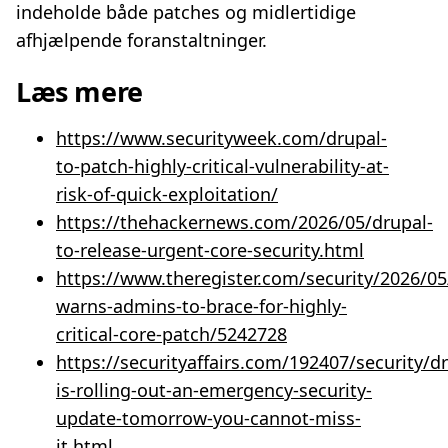
indeholde både patches og midlertidige
afhjælpende foranstaltninger.
Læs mere
https://www.securityweek.com/drupal-
to-patch-highly-critical-vulnerability-at-
risk-of-quick-exploitation/
https://thehackernews.com/2026/05/drupal-
to-release-urgent-core-security.html
https://www.theregister.com/security/2026/05
warns-admins-to-brace-for-highly-
critical-core-patch/5242728
https://securityaffairs.com/192407/security/d
is-rolling-out-an-emergency-security-
update-tomorrow-you-cannot-miss-
it.html