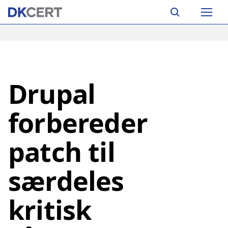
Skip
Main
to
navigation
main
content
Drupal
forbereder
patch til
særdeles
kritisk