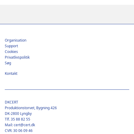
Footer
Organisation
Support
Cookies
Privatlivspolitik
Søg
Kontakt
DKCERT
Produktionstorvet, Bygning 426
DK-2800 Lyngby
Tlf. 35 88 82 55
Mail: cert@cert.dk
CVR: 30 06 09 46