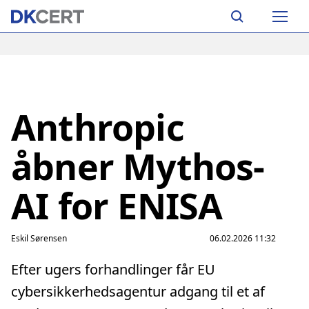
Skip
Main
to
navigation
main
content
Anthropic
åbner Mythos-
AI for ENISA
Eskil Sørensen
06.02.2026 11:32
Efter ugers forhandlinger får EU
cybersikkerhedsagentur adgang til et af