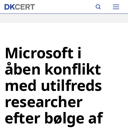
Skip
Main
to
navigation
main
content
Microsoft i
åben konflikt
med utilfreds
researcher
efter bølge af