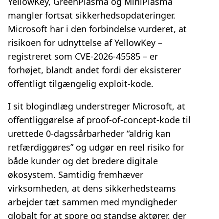
YellowKey, GreenPlasma og MiniPlasma
mangler fortsat sikkerhedsopdateringer.
Microsoft har i den forbindelse vurderet, at
risikoen for udnyttelse af YellowKey –
registreret som CVE‑2026‑45585 – er
forhøjet, blandt andet fordi der eksisterer
offentligt tilgængelig exploit‑kode.
I sit blogindlæg understreger Microsoft, at
offentliggørelse af proof‑of‑concept‑kode til
urettede 0‑dagssårbarheder “aldrig kan
retfærdiggøres” og udgør en reel risiko for
både kunder og det bredere digitale
økosystem. Samtidig fremhæver
virksomheden, at dens sikkerhedsteams
arbejder tæt sammen med myndigheder
globalt for at spore og standse aktører, der