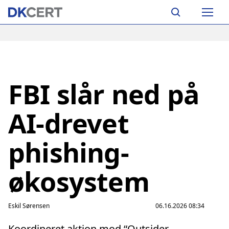
Skip
Main
to
navigation
main
content
FBI slår ned på
AI-drevet
phishing-
økosystem
Eskil Sørensen
06.16.2026 08:34
Koordineret aktion mod “Outsider