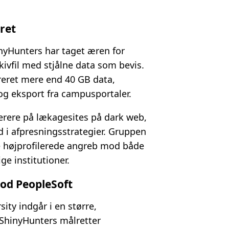
ret
nyHunters har taget æren for
kivfil med stjålne data som bevis.
reret mere end 40 GB data,
og eksport fra campusportaler.
erere på lækagesites på dark web,
d i afpresningsstrategier. Gruppen
ke højprofilerede angreb mod både
ge institutioner.
od PeopleSoft
ty indgår i en større,
ShinyHunters målretter