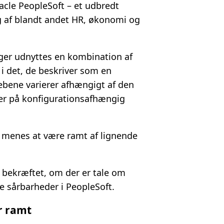
acle PeopleSoft – et udbredt
g af blandt andet HR, økonomi og
ger udnyttes en kombination af
i det, de beskriver som en
rebene varierer afhængigt af den
eger på konfigurationsafhængig
t menes at være ramt af lignende
t bekræftet, om der er tale om
te sårbarheder i PeopleSoft.
er ramt