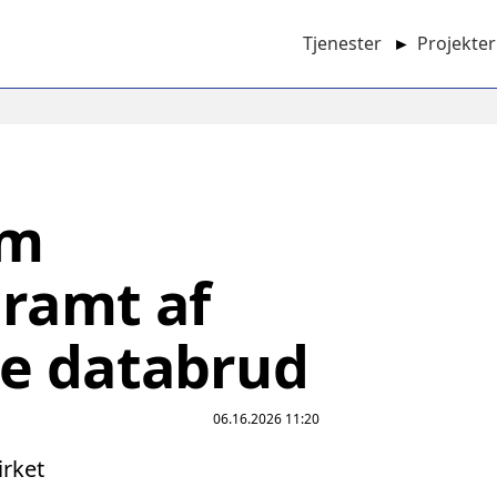
Tjenester
►
Projekter
Main
navigation
am
 ramt af
e databrud
06.16.2026 11:20
irket