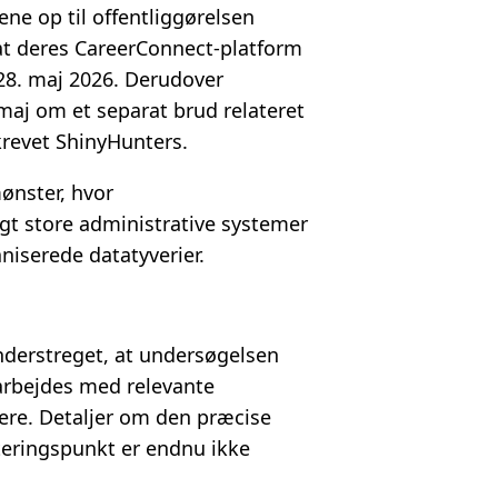
ne op til offentliggørelsen
 at deres CareerConnect-platform
28. maj 2026. Derudover
 maj om et separat brud relateret
skrevet ShinyHunters.
ønster, hvor
gt store administrative systemer
aniserede datatyverier.
nderstreget, at undersøgelsen
marbejdes med relevante
re. Detaljer om den præcise
eringspunkt er endnu ikke