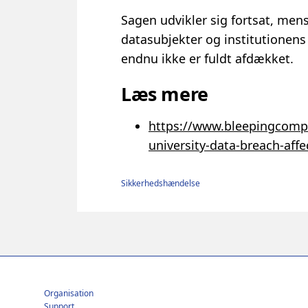
Sagen udvikler sig fortsat, men
datasubjekter og institutionen
endnu ikke er fuldt afdækket.
Læs mere
https://www.bleepingcomp
university-data-breach-aff
Sikkerhedshændelse
Footer
Organisation
Support