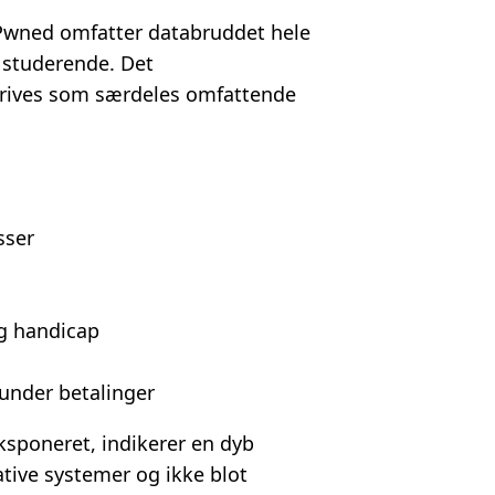
n Pwned omfatter databruddet hele
 studerende. Det
rives som særdeles omfattende
sser
og handicap
runder betalinger
ksponeret, indikerer en dyb
ative systemer og ikke blot