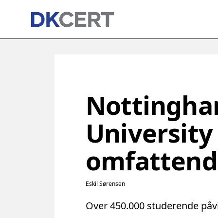
Skip
to
main
content
Nottingh
University
omfattend
Eskil Sørensen
Over 450.000 studerende påv