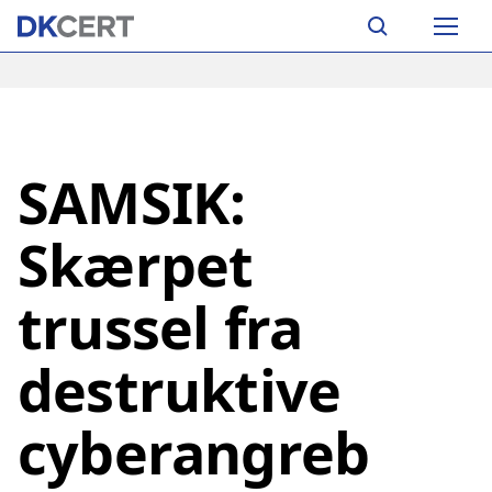
Skip
Main
to
navigation
main
content
SAMSIK:
Skærpet
trussel fra
destruktive
cyberangreb