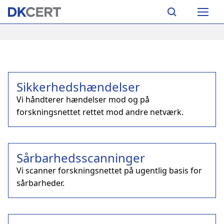
Skip
Main
to
navigation
main
content
Sikkerhedshændelser
Vi håndterer hændelser mod og på
forskningsnettet rettet mod andre netværk.
Sårbarhedsscanninger
Vi scanner forskningsnettet på ugentlig basis for
sårbarheder.