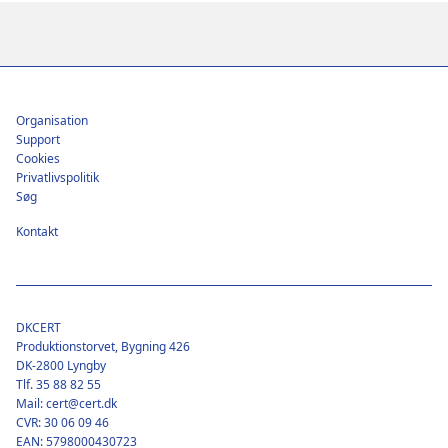
Footer
Organisation
Support
Cookies
Privatlivspolitik
Søg
Kontakt
DKCERT
Produktionstorvet, Bygning 426
DK-2800 Lyngby
Tlf. 35 88 82 55
Mail: cert@cert.dk
CVR: 30 06 09 46
EAN: 5798000430723