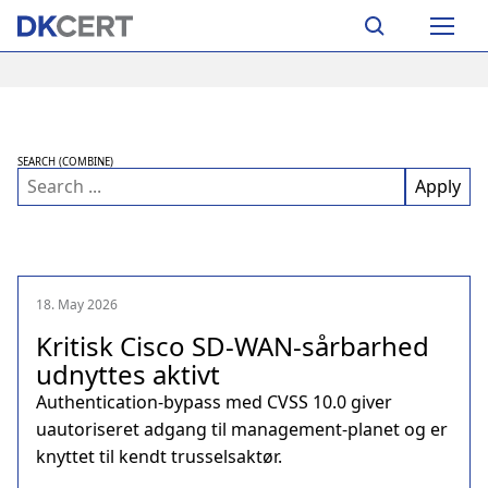
Skip
Main
to
navigation
main
content
SEARCH (COMBINE)
18. May 2026
Kritisk Cisco SD‑WAN‑sårbarhed
udnyttes aktivt
Authentication‑bypass med CVSS 10.0 giver
uautoriseret adgang til management‑planet og er
knyttet til kendt trusselsaktør.