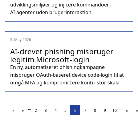
udviklingsmiljøer og injicere kommandoer i
AI‑agenter uden brugerinteraktion.
5. May 2026
AI‑drevet phishing misbruger
legitim Microsoft‑login
En ny, automatiseret phishingkampagne
misbruger OAuth‑baseret device code‑login til at
omgå MFA og kompromittere konti i stor skala.
…
…
«
‹‹
2
3
4
5
6
7
8
9
10
››
»
First
Previous
Page
Page
Page
Page
Page
Page
Page
Page
Page
Next
Pagination
page
page
page