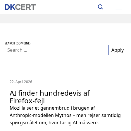
Skip
Main
to
navigation
main
content
SEARCH (COMBINE)
22. April 2026
AI finder hundredevis af
Firefox‑fejl
Mozilla ser et gennembrud i brugen af
Anthropic‑modellen Mythos – men rejser samtidig
spørgsmålet om, hvor farlig AI må være.