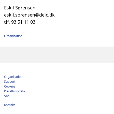
Eskil Sørensen
eskil.sorensen@deic.dk
tlf. 93 51 11 03
Organisation
Footer
Organisation
Support
Cookies
Privatlivspolitik
Søg
Kontakt