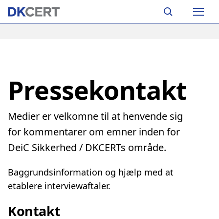
Skip
Main
to
navigation
main
content
Pressekontakt
Medier er velkomne til at henvende sig
for kommentarer om emner inden for
DeiC Sikkerhed / DKCERTs område.
Baggrundsinformation og hjælp med at
etablere interviewaftaler.
Kontakt