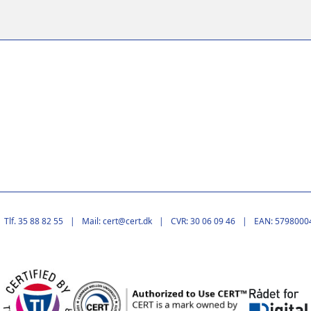
Tlf. 35 88 82 55
Mail: cert@cert.dk
CVR: 30 06 09 46
EAN: 5798000