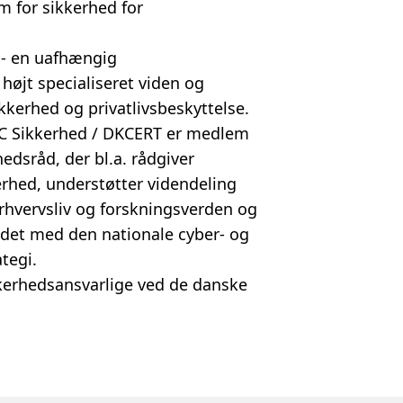
m for sikkerhed for
- en uafhængig
øjt specialiseret viden og
kkerhed og privatlivsbeskyttelse.
C Sikkerhed / DKCERT er medlem
edsråd, der bl.a. rådgiver
erhed, understøtter videndeling
rhvervsliv og forskningsverden og
ejdet med den nationale cyber- og
ategi.
kerhedsansvarlige ved de danske