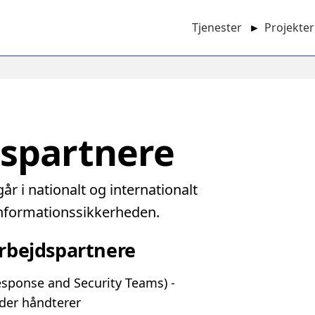
Tjenester
►
Projekter
Main
navigation
spartnere
r i nationalt og internationalt
nformationssikkerheden.
rbejdspartnere
esponse and Security Teams) -
 der håndterer