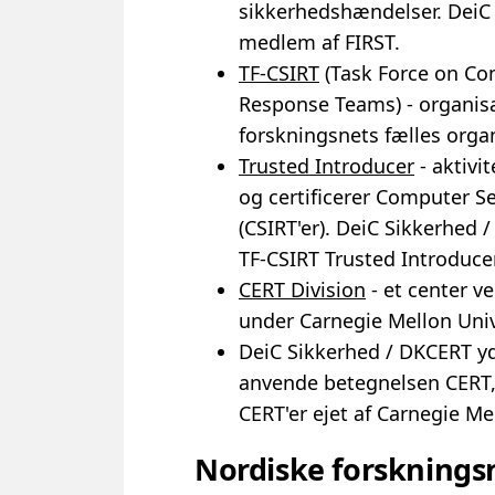
sikkerhedshændelser. DeiC 
medlem af FIRST.
TF-CSIRT
(Task Force on Co
Response Teams) - organis
forskningsnets fælles orga
Trusted Introducer
- aktivi
og certificerer Computer S
(CSIRT'er). DeiC Sikkerhed 
TF-CSIRT Trusted Introducer
CERT Division
- et center v
under Carnegie Mellon Univ
DeiC Sikkerhed / DKCERT yde
anvende betegnelsen CERT,
CERT'er ejet af Carnegie Me
Nordiske forsknings