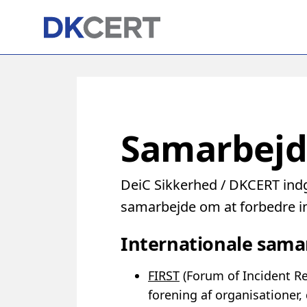
Skip
to
main
content
Samarbejd
DeiC Sikkerhed / DKCERT indgå
samarbejde om at forbedre i
Internationale sama
FIRST
(Forum of Incident R
forening af organisationer,