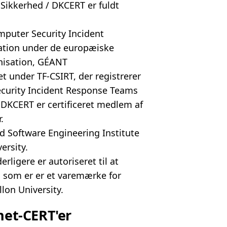
Sikkerhed / DKCERT er fuldt
mputer Security Incident
ation under de europæiske
nisation, GÉANT
tet under TF-CSIRT, der registrerer
ecurity Incident Response Teams
/ DKCERT er certificeret medlem af
.
ed Software Engineering Institute
ersity.
rligere er autoriseret til at
 som er er et varemærke for
llon University.
net-CERT'er